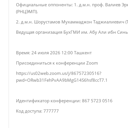
Официальные оппоненты: 1. д.м.н. проф. Валиев 
(РНЦЭМП).
2. д.м.н. Шорустамов Мухаммаджон Таджиалиевич (
Ведущая организация БухГМИ им. Абу Али ибн Сины
Время: 24 июля 2026 12:00 Ташкент
Присоединиться к конференции Zoom
https://us02web.zoom.us/j/86757230516?
pwd=ORwb31FehPvAA9bMgG14S6hsf8ccT7.1
Идентификатор конференции: 867 5723 0516
Код доступа: 777777