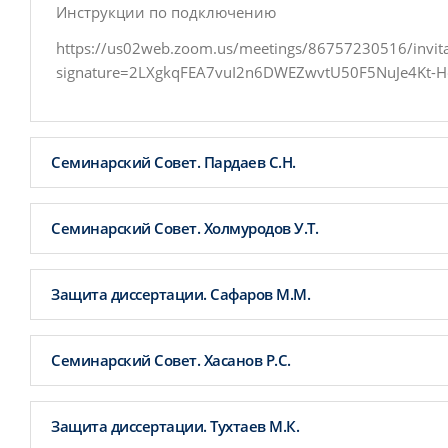
Инструкции по подключению
https://us02web.zoom.us/meetings/86757230516/invita
signature=2LXgkqFEA7vuI2n6DWEZwvtU50F5NuJe4Kt-H
Семинарский Совет. Пардаев С.Н.
Семинарский Совет. Холмуродов У.Т.
Защита диссертации. Сафаров М.М.
Семинарский Совет. Хасанов Р.С.
Защита диссертации. Тухтаев М.К.